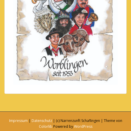
Impressum
|
Datenschutz
| (c) Narrenzunft Schaflingen | Theme von
Colorlib
Powered by
WordPress