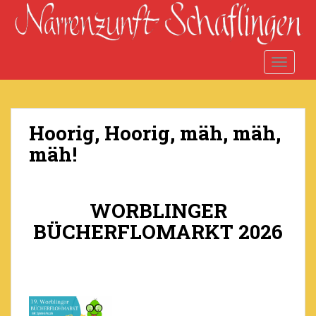
S
k
i
p
TOGGLE
t
o
m
a
Hoorig, Hoorig, mäh, mäh,
i
mäh!
n
c
o
n
WORBLINGER
t
BÜCHERFLOMARKT 2026
e
n
t