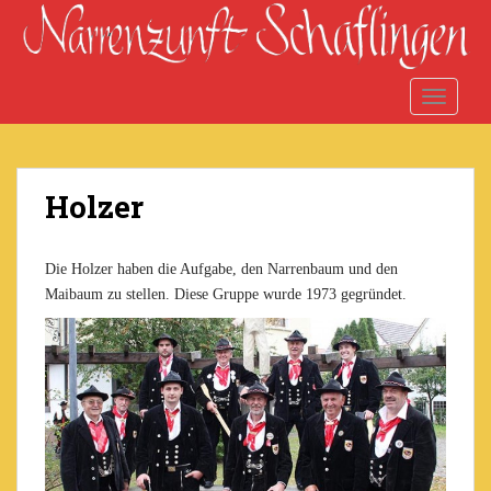
S
k
i
p
TOGGLE
t
o
m
a
Holzer
i
n
c
Die Holzer haben die Aufgabe, den Narrenbaum und den
o
Maibaum zu stellen. Diese Gruppe wurde 1973 gegründet.
n
t
e
n
t